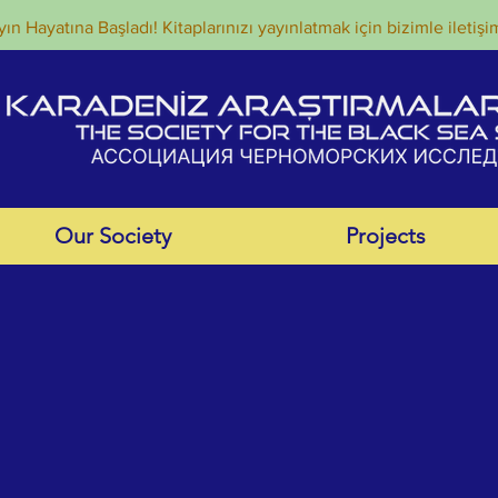
ın Hayatına Başladı! Kitaplarınızı yayınlatmak için bizimle iletişi
Our Society
Projects