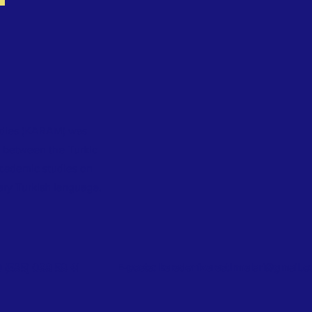
dies
(KARAM) was
s between the Turkic
academic studies on
ary Turkish language.
E-posta:
karadenizarastirmalari@gmail.
0 (535) 088 58 41