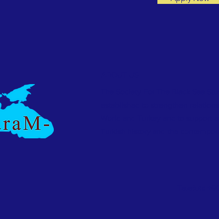
ABOUT US
The Society For The Black Sea Stu
established to strengthen relation
World and Turkey and to support 
Turkish history and the contempor
Telefon: +9