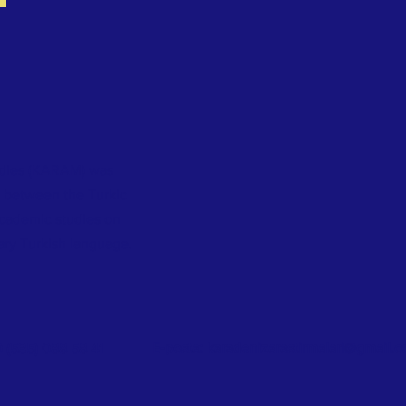
dies
(KARAM) was
s between the Turkic
academic studies on
ary Turkish language.
E-posta:
karadenizarastirmalari@gmail.
0 (535) 088 58 41