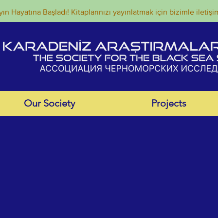
ın Hayatına Başladı! Kitaplarınızı yayınlatmak için bizimle iletişi
Our Society
Projects