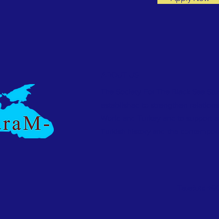
ABOUT US
The Society For The Black Sea Stu
established to strengthen relation
World and Turkey and to support 
Turkish history and the contempor
Telefon: +9