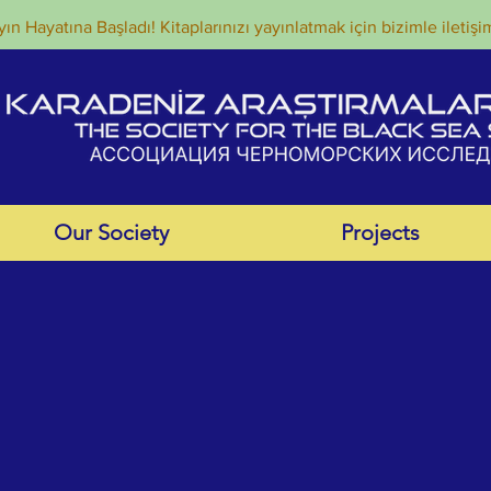
ın Hayatına Başladı! Kitaplarınızı yayınlatmak için bizimle iletişi
Our Society
Projects