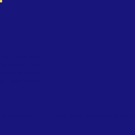
dies
(KARAM) was
s between the Turkic
academic studies on
ary Turkish language.
E-posta:
karadenizarastirmalari@gmail.
0 (535) 088 58 41