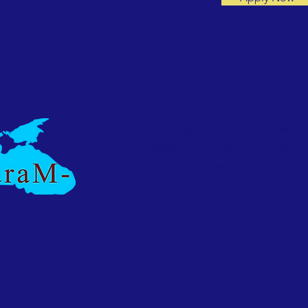
ABOUT US
The Society For The Black Sea Stu
established to strengthen relation
World and Turkey and to support 
Turkish history and the contempor
Telefon: +9