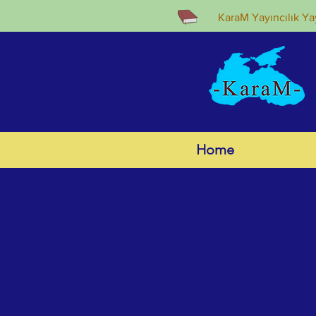
KaraM Yayıncılık Yay
Home