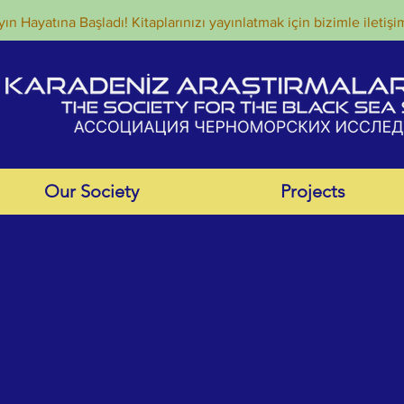
ın Hayatına Başladı! Kitaplarınızı yayınlatmak için bizimle iletişi
Our Society
Projects