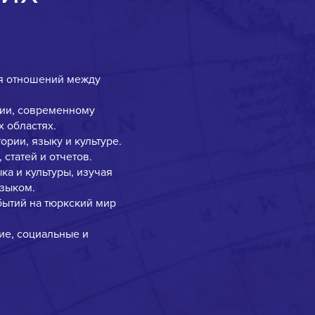
я отношений между
ции, современному
х областях.
рии, языку и культуре.
статей и отчетов.
а и культуры, изучая
языком.
бытий на тюркский мир
ие, социальные и