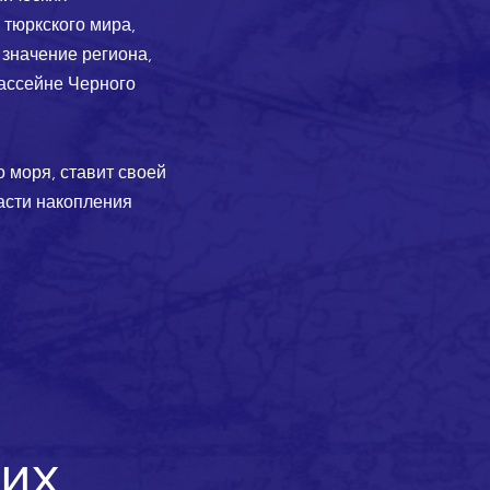
 тюркского мира,
 значение региона,
бассейне Черного
 моря, ставит своей
асти накопления
их