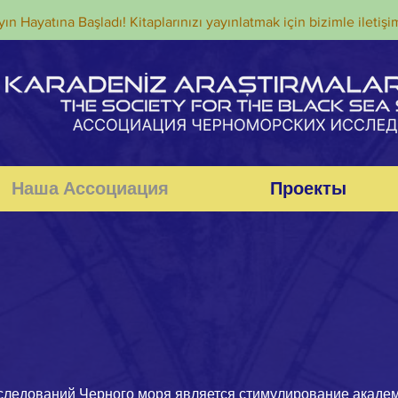
ın Hayatına Başladı! Kitaplarınızı yayınlatmak için bizimle iletişi
Наша Ассоциация
Проекты
следований Черного моря является стимулирование акаде