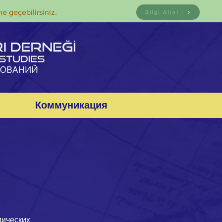
me geçebilirsiniz.
Bilgi Alın!
Коммуникация
мических