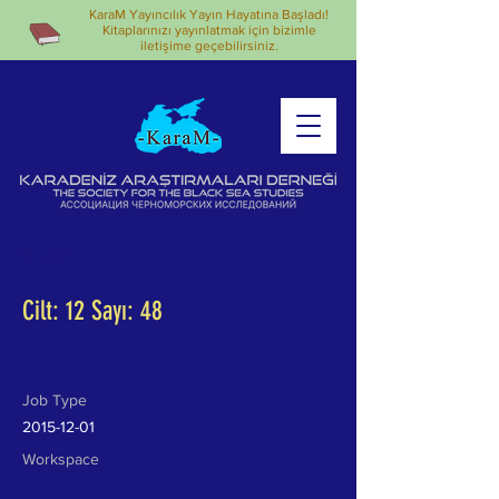
KaraM Yayıncılık Yayın Hayatına Başladı!
Kitaplarınızı yayınlatmak için bizimle
iletişime geçebilirsiniz.
< Back
Cilt: 12 Sayı: 48
Job Type
2015-12-01
Workspace