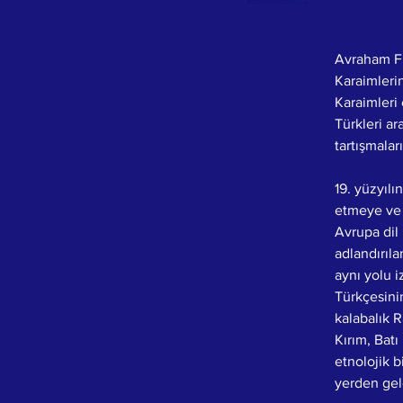
Avraham Fi
Karaimlerin 
Karaimleri 
Türkleri a
tartışmaları
19. yüzyılın
etmeye ve k
Avrupa dil 
adlandırıla
aynı yolu i
Türkçesinin
kalabalık R
Kırım, Batı
etnolojik b
yerden gel