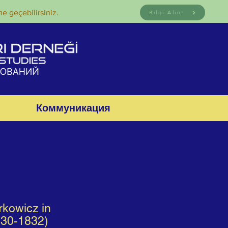
me geçebilirsiniz.
Bilgi Alın!
Коммуникация
rkowicz in
830-1832)