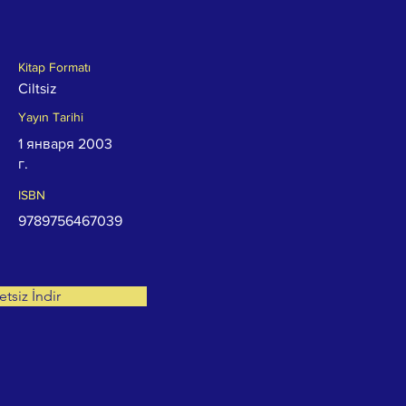
Kitap Formatı
Ciltsiz
Yayın Tarihi
1 января 2003
г.
ISBN
9789756467039
etsiz İndir