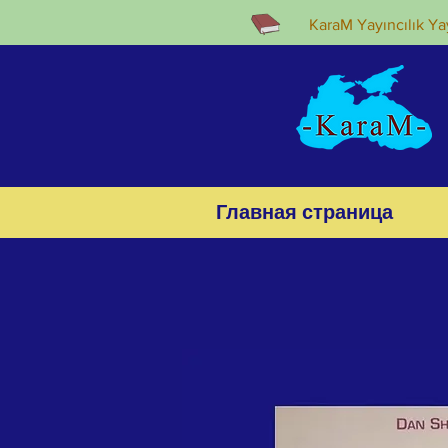
KaraM Yayıncılık Yay
Главная страница