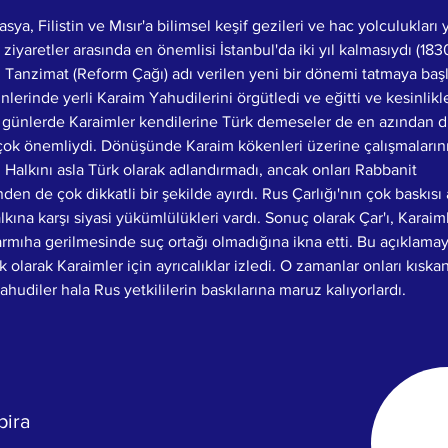
asya, Filistin ve Mısır'a bilimsel keşif gezileri ve hac yolculuklar
 ziyaretler arasında en önemlisi İstanbul'da iki yıl kalmasıydı (183
n Tanzimat (Reform Çağı) adı verilen yeni bir dönemi tatmaya başl
nlerinde yerli Karaim Yahudilerini örgütledi ve eğitti ve kesinlikl
 günlerde Karaimler kendilerine Türk demeseler de en azından di
 çok önemliydi. Dönüşünde Karaim kökenleri üzerine çalışmalarını
. Halkını asla Türk olarak adlandırmadı, ancak onları Rabbanit 
den de çok dikkatli bir şekilde ayırdı. Rus Çarlığı'nın çok baskısı 
kına karşı siyasi yükümlülükleri vardı. Sonuç olarak Çar'ı, Karaiml
rmıha gerilmesinde suç ortağı olmadığına ikna etti. Bu açıklamayı
k olarak Karaimler için ayrıcalıklar izledi. O zamanlar onları kıska
hudiler hala Rus yetkililerin baskılarına maruz kalıyorlardı.
pira