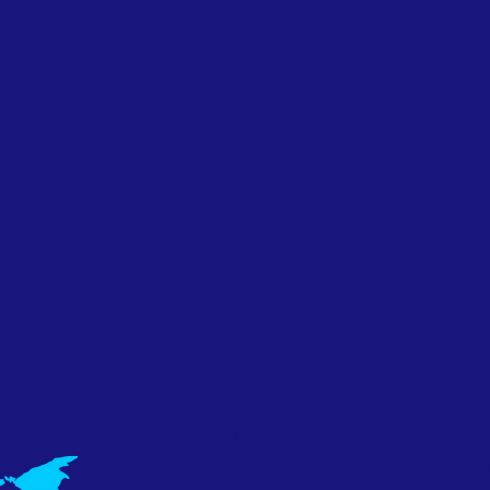
О НАС
Черноморская исследовательск