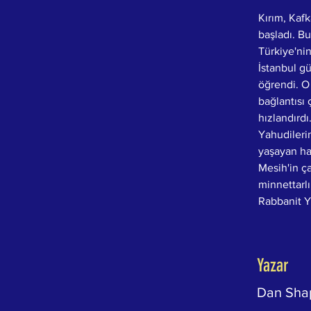
Kırım, Kafk
başladı. Bu
Türkiye'ni
İstanbul gü
öğrendi. O
bağlantısı
hızlandırdı
Yahudilerin
yaşayan hal
Mesih'in ça
minnettarlı
Rabbanit Ya
Yazar
Dan Sha