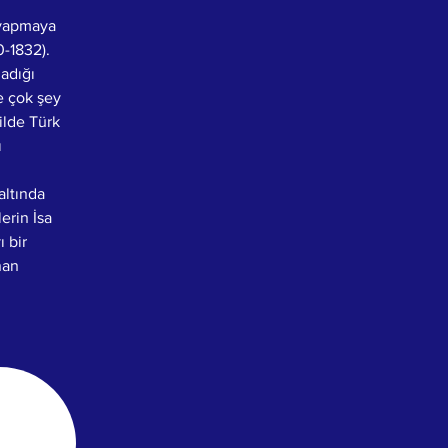
ı yapmaya 
0-1832). 
adığı 
e çok şey 
lde Türk 
 
altında 
erin İsa 
 bir 
nan 