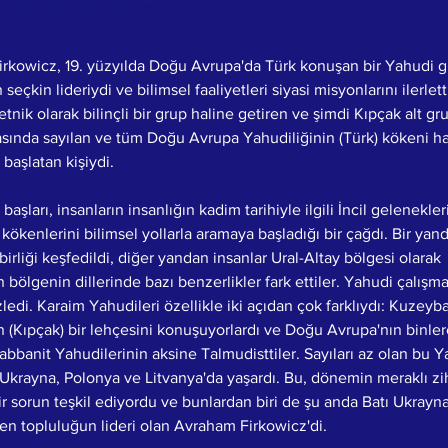
rkowicz, 19. yüzyılda Doğu Avrupa'da Türk konuşan bir Yahudi g
seçkin lideriydi ve bilimsel faaliyetleri siyasi misyonlarını ilerletti
etnik olarak bilinçli bir grup haline getiren ve şimdi Kıpçak alt g
rasında sayılan ve tüm Doğu Avrupa Yahudiliğinin (Türk) kökeni h
 başlatan kişiydi.
 başları, insanların insanlığın kadim tarihiyle ilgili İncil gelenekler
ökenlerini bilimsel yollarla aramaya başladığı bir çağdı. Bir yan
birliği keşfedildi, diğer yandan insanlar Ural-Altay bölgesi olarak 
n bölgenin dillerinde bazı benzerlikler fark ettiler. Yahudi çalışma
zledi. Karaim Yahudileri özellikle iki açıdan çok farklıydı: Kuzeyba
 (Kıpçak) bir lehçesini konuşuyorlardı ve Doğu Avrupa'nın binlerc
abbanit Yahudilerinin aksine Talmudisttiler. Sayıları az olan bu Y
 Ukrayna, Polonya ve Litvanya'da yaşardı. Bu, dönemin meraklı zihi
ir sorun teşkil ediyordu ve bunlardan biri de şu anda Batı Ukrayna
en topluluğun lideri olan Avraham Firkowicz'di.