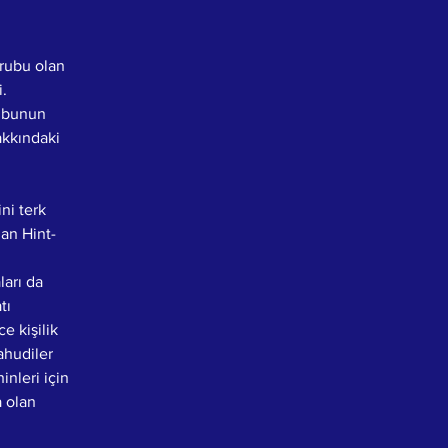
rubu olan 
. 
rubunun 
akkındaki 
ini terk 
dan Hint-
ları da 
tı 
e kişilik 
ahudiler 
nleri için 
 olan 