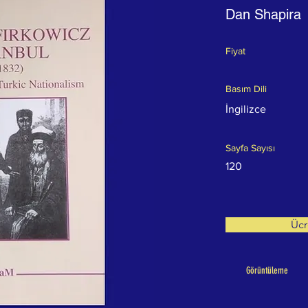
Dan Shapira
Fiyat
Basım Dili
İngilizce
Sayfa Sayısı
120
Ücr
Görüntüleme