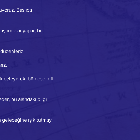
tüyoruz. Başlıca
raştırmalar yapar, bu
 düzenleriz.
rız.
 inceleyerek, bölgesel dil
der, bu alandaki bilgi
n geleceğine ışık tutmayı