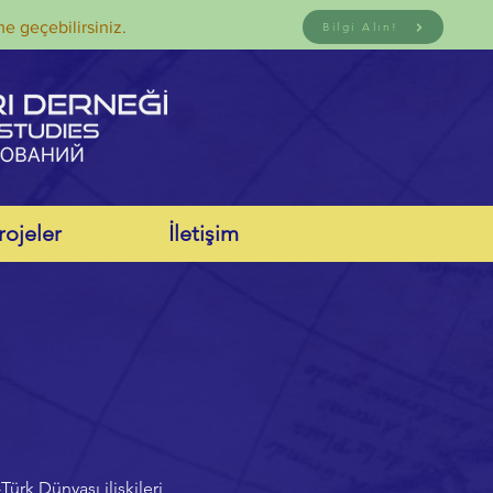
me geçebilirsiniz.
Bilgi Alın!
rojeler
İletişim
rk Dünyası ilişkileri,