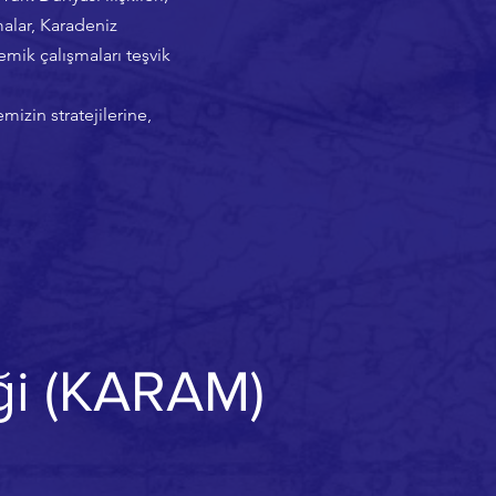
malar, Karadeniz
emik çalışmaları teşvik
izin stratejilerine,
eği (KARAM)