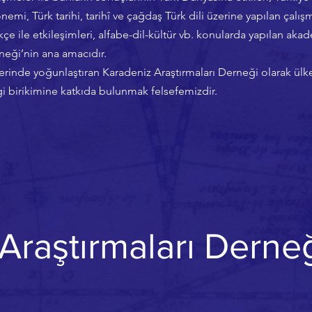
önemi, Türk tarihi, tarihî ve çağdaş Türk dili üzerine yapılan çalış
çe ile etkileşimleri, alfabe-dil-kültür vb. konularda yapılan akad
neği’nin ana amacıdır.
erinde yoğunlaştıran Karadeniz Araştırmaları Derneği olarak ülkem
gi birikimine katkıda bulunmak felsefemizdir.
Araştırmaları Dern