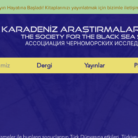
ın Hayatına Başladı! Kitaplarınızı yayınlatmak için bizimle iletişi
imiz
Dergi
Yayınlar
P
ler ile bunların sonuçlarının Türk Dünyasına etkileri, Türkiye-Tü