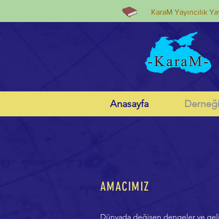
KaraM Yayıncılık Yay
Anasayfa
Derneğ
AMACIMIZ
Dünyada değişen dengeler ve gelişme