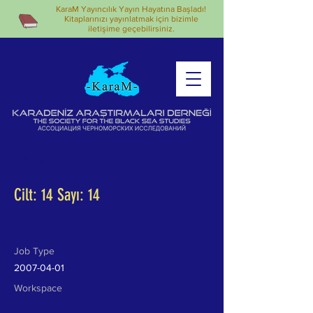
KaraM Yayıncılık Yayın Hayatına Başladı!
Kitaplarınızı yayınlatmak için bizimle
iletişime geçebilirsiniz.
< Back
Cilt: 14 Sayı: 14
Job Type
2007-04-01
Workspace