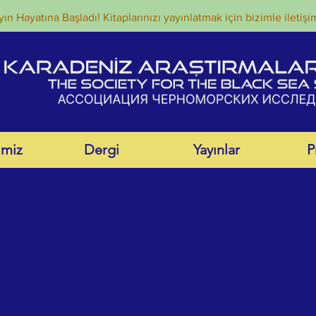
ın Hayatına Başladı! Kitaplarınızı yayınlatmak için bizimle iletişi
imiz
Dergi
Yayınlar
P