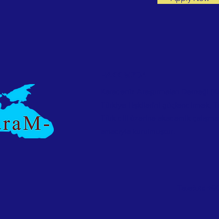
HAKKIMIZDA
Karadeniz Araştırmaları Derneği (K
Türkiye ilişkilerini güçlendirmek, T
Türk dili üzerine akademik çalışma
amacıyla kurulmuştur.
Telefon: +9