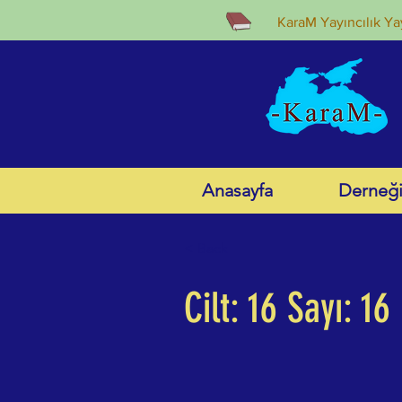
KaraM Yayıncılık Yay
Anasayfa
Derneğ
< Back
Cilt: 16 Sayı: 16