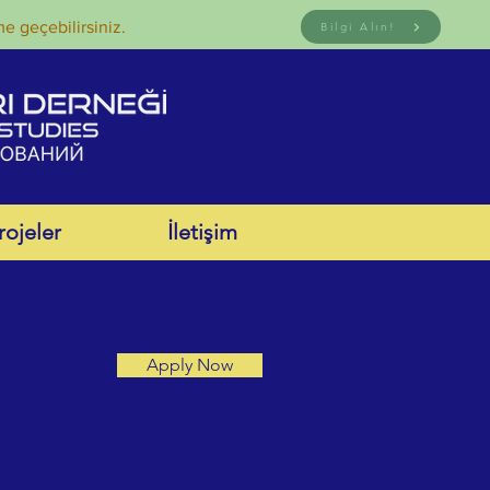
me geçebilirsiniz.
Bilgi Alın!
rojeler
İletişim
Apply Now