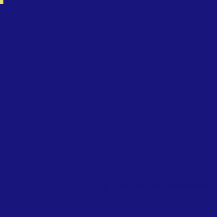
araM), Türk Dünyası ve
ürk tarihi ve çağdaş
ları desteklemek
E-posta:
karadenizarastirmalari@gmail.
0 (535) 088 58 41