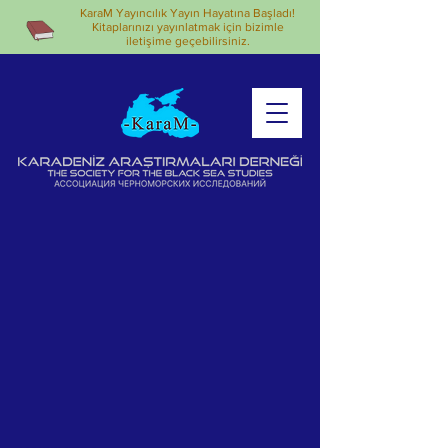
KaraM Yayıncılık Yayın Hayatına Başladı!
Kitaplarınızı yayınlatmak için bizimle
iletişime geçebilirsiniz.