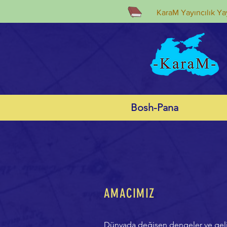
KaraM Yayıncılık Yay
Bosh-Pana
AMACIMIZ
Dünyada değişen dengeler ve gelişme