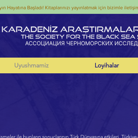
ın Hayatına Başladı! Kitaplarınızı yayınlatmak için bizimle iletişi
Uyushmamiz
Loyihalar
ler ile bunların sonuçlarının Türk Dünyasına etkileri, Türkiye-Tü