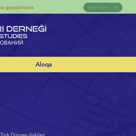
me geçebilirsiniz.
Bilgi Alın!
Aloqa
rk Dünyası ilişkileri,