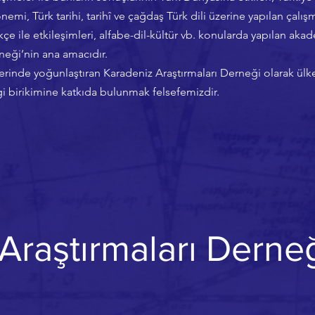
önemi, Türk tarihi, tarihî ve çağdaş Türk dili üzerine yapılan çalış
çe ile etkileşimleri, alfabe-dil-kültür vb. konularda yapılan akad
neği’nin ana amacıdır.
erinde yoğunlaştıran Karadeniz Araştırmaları Derneği olarak ülkem
gi birikimine katkıda bulunmak felsefemizdir.
Araştırmaları Dern