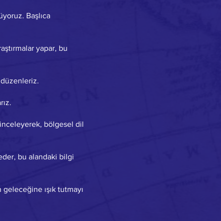
tüyoruz. Başlıca
raştırmalar yapar, bu
 düzenleriz.
rız.
 inceleyerek, bölgesel dil
der, bu alandaki bilgi
n geleceğine ışık tutmayı