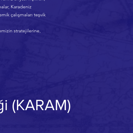
malar, Karadeniz
emik çalışmaları teşvik
izin stratejilerine,
eği (KARAM)