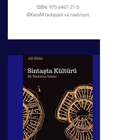
ISBN:
975-6467-21-5
©KaraM tadqiqot va nashriyot