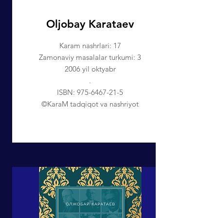
Oljobay Karataev
Karam nashrlari: 17
Zamonaviy masalalar turkumi: 3
2006 yil oktyabr
.
ISBN:
975-6467-21-5
©KaraM tadqiqot va nashriyot