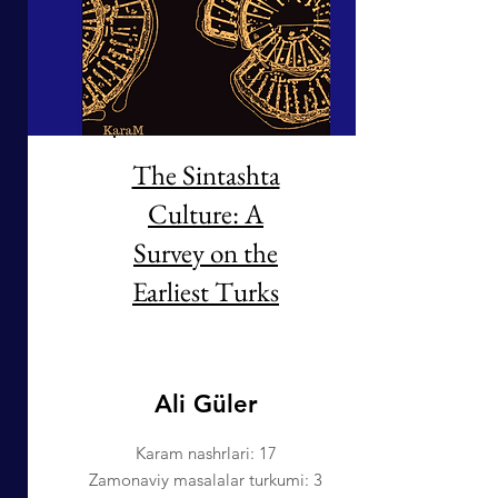
The Sintashta
Culture: A
Survey on the
Earliest Turks
Ali Güler
Karam nashrlari: 17
Zamonaviy masalalar turkumi: 3