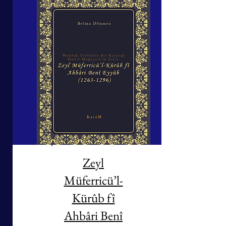
Zeyl
Müferricü’l-
Kürûb fî
Ahbâri Benî