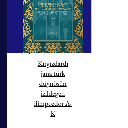
Kırgızdardı
jana türk
düynösün
izildegen
ilimpozdor A-
K