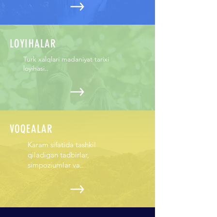
LOYIHALAR
Turk xalqlari madaniyat tarixi
loyihasi..
VOQEALAR
Karam sifatida tashkil
qiladigan tadbirlar,
simpoziumlar va..