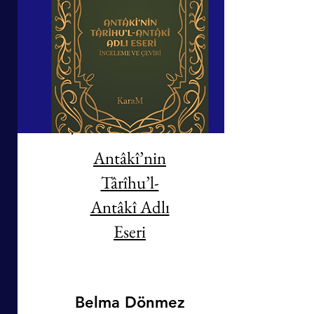
Antâkî’nin
Târîhu’l-
Antâkî Adlı
Eseri
Belma Dönmez