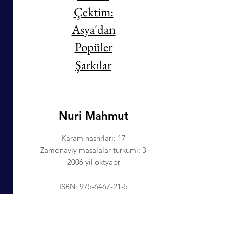
Çektim:
Asya'dan
Popüler
Şarkılar
Nuri Mahmut
Karam nashrlari: 17
Zamonaviy masalalar turkumi: 3
2006 yil oktyabr
.
ISBN:
975-6467-21-5
©KaraM tadqiqot va nashriyot