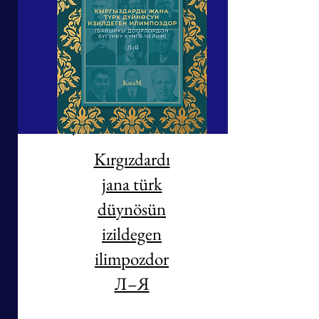
Kırgızdardı
jana türk
düynösün
izildegen
ilimpozdor
Л–Я