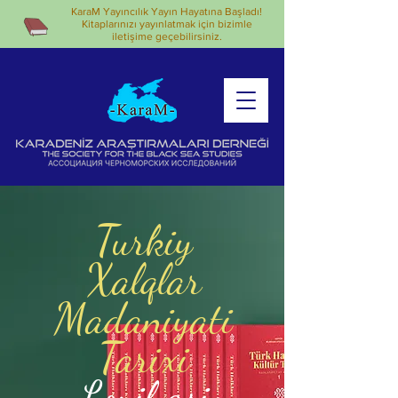
KaraM Yayıncılık Yayın Hayatına Başladı!
Kitaplarınızı yayınlatmak için bizimle
iletişime geçebilirsiniz.
Turkiy
Xalqlar
Madaniyati
Tarixi
Loyihasi