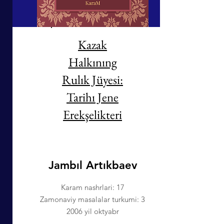
Kazak
Halkınıng
Rulık Jüyesi:
Tarihı Jene
Erekşelikteri
Jambıl Artıkbaev
Karam nashrlari: 17
Zamonaviy masalalar turkumi: 3
2006 yil oktyabr
.