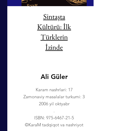
Sintaşta
Kültürü: İlk
Türklerin
İzinde
Ali Güler
Karam nashrlari: 17
Zamonaviy masalalar turkumi: 3
2006 yil oktyabr
.
ISBN:
975-6467-21-5
©KaraM tadqiqot va nashriyot