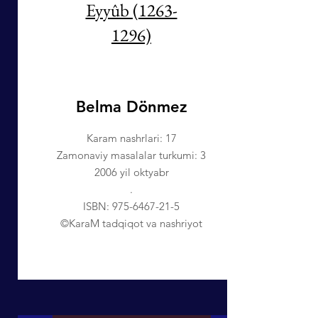
Eyyûb (1263-
1296)
Belma Dönmez
Karam nashrlari: 17
Zamonaviy masalalar turkumi: 3
2006 yil oktyabr
.
ISBN:
975-6467-21-5
©KaraM tadqiqot va nashriyot