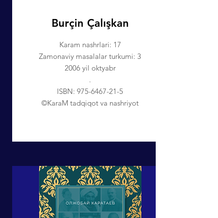
Burçin Çalışkan
Karam nashrlari: 17
Zamonaviy masalalar turkumi: 3
2006 yil oktyabr
.
ISBN:
975-6467-21-5
©KaraM tadqiqot va nashriyot