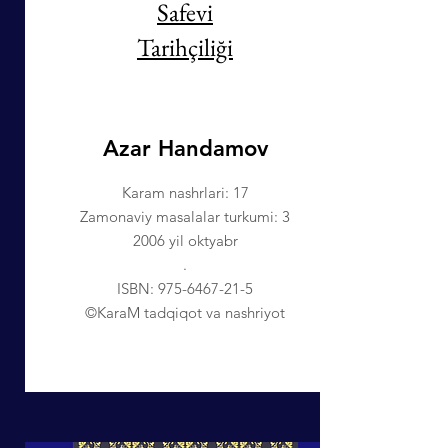
Safevi
Tarihçiliği
Azar Handamov
Karam nashrlari: 17
Zamonaviy masalalar turkumi: 3
2006 yil oktyabr
.
ISBN:
975-6467-21-5
©KaraM tadqiqot va nashriyot