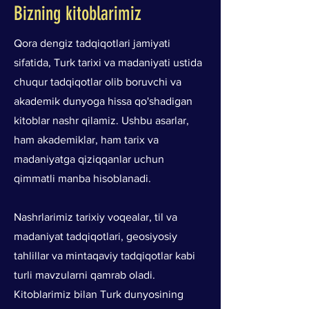
Bizning kitoblarimiz
Qora dengiz tadqiqotlari jamiyati
sifatida, Turk tarixi va madaniyati ustida
chuqur tadqiqotlar olib boruvchi va
akademik dunyoga hissa qo'shadigan
kitoblar nashr qilamiz. Ushbu asarlar,
ham akademiklar, ham tarix va
madaniyatga qiziqqanlar uchun
qimmatli manba hisoblanadi.
Nashrlarimiz tarixiy voqealar, til va
madaniyat tadqiqotlari, geosiyosiy
tahlillar va mintaqaviy tadqiqotlar kabi
turli mavzularni qamrab oladi.
Kitoblarimiz bilan Turk dunyosining