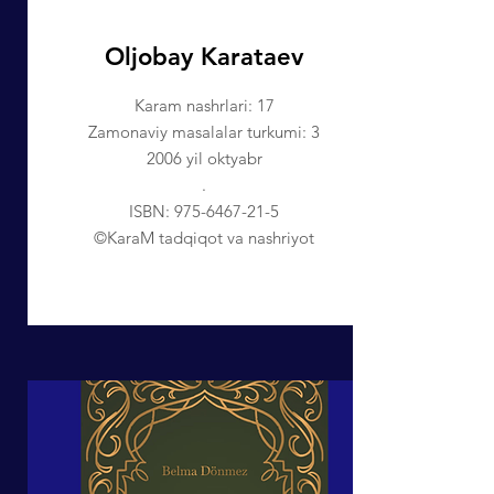
Oljobay Karataev
Karam nashrlari: 17
Zamonaviy masalalar turkumi: 3
2006 yil oktyabr
.
ISBN:
975-6467-21-5
©KaraM tadqiqot va nashriyot