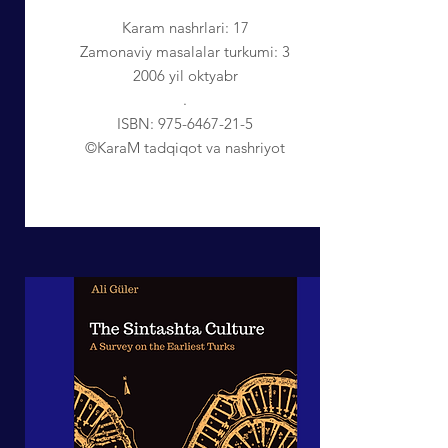
Karam nashrlari: 17
Zamonaviy masalalar turkumi: 3
2006 yil oktyabr
.
ISBN:
975-6467-21-5
©KaraM tadqiqot va nashriyot