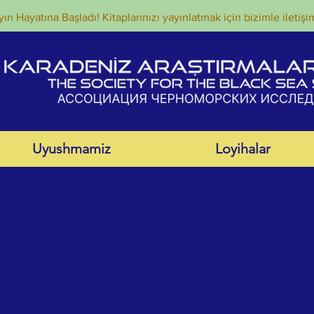
ın Hayatına Başladı! Kitaplarınızı yayınlatmak için bizimle iletişi
Uyushmamiz
Loyihalar