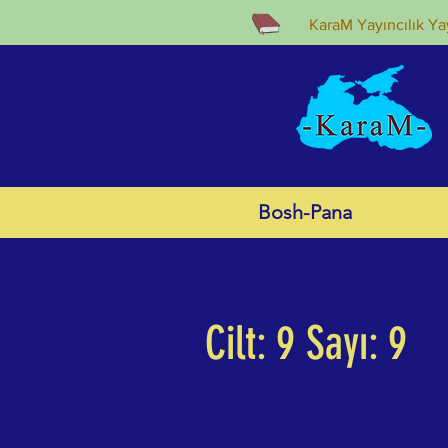
KaraM Yayıncılık Yay
Bosh-Pana
< Back
Cilt: 9 Sayı: 9