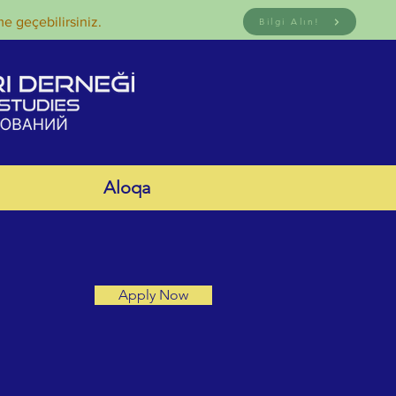
me geçebilirsiniz.
Bilgi Alın!
Aloqa
Apply Now