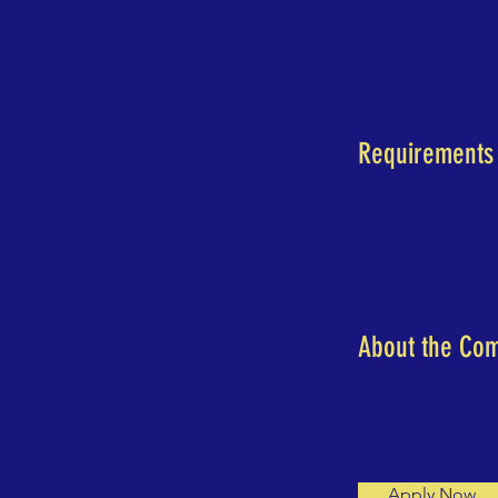
Requirements
About the Co
Apply Now