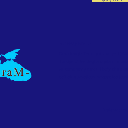
BIZ HAQIMIZDA
Qoradengiz Tadqiqot Jamiyati (KA
Turkiya oʻrtasidagi aloqalarni must
va zamonaviy turk tili boʻyicha aka
qoʻllab-quvvatlash maqsadida tashki
Telefon: +9