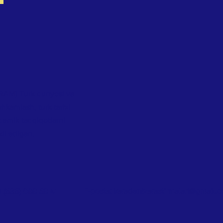
RAM) Turk dunyosi va
ahkamlash, turk tarixi
demik tadqiqotlarni
l etilgan.
E-posta:
karadenizarastirmalari@gmail.
0 (535) 088 58 41