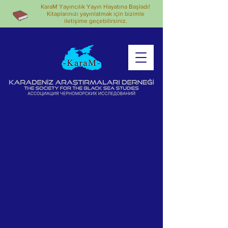
KaraM Yayıncılık Yayın Hayatına Başladı!
Kitaplarınızı yayınlatmak için bizimle
iletişime geçebilirsiniz.