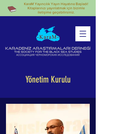
KaraM Yayıncılık Yayın Hayatına Başladı!
Kitaplarınızı yayınlatmak için bizimle
iletişime geçebilirsiniz.
Yönetim Kurulu