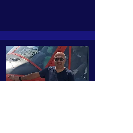
boshqaruv kengashi a'zosi
Taner Kılınç