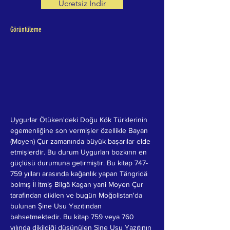
Ücretsiz İndir
Görüntüleme
Uygurlar Ötüken'deki Doğu Kök Türklerinin 
egemenliğine son vermişler özellikle Bayan 
(Moyen) Çur zamanında büyük başarılar elde 
etmişlerdir. Bu durum Uygurları bozkırın en 
güçlüsü durumuna getirmiştir. Bu kitap 747-
759 yılları arasında kağanlık yapan Tängridä 
bolmış İl İtmiş Bilgä Kagan yani Moyen Çur 
tarafından dikilen ve bugün Moğolistan'da 
bulunan Şine Usu Yazıtından 
bahsetmektedir. Bu kitap 759 veya 760 
yılında dikildiği düşünülen Şine Usu Yazıtının 