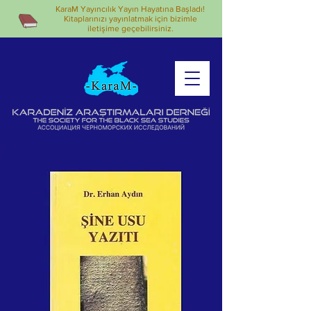
KaraM Yayıncılık Yayın Hayatına Başladı!
Kitaplarınızı yayınlatmak için bizimle
iletişime geçebilirsiniz.