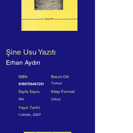
Şine Usu Yazıtı
Erhan Aydın
ISBN
Basım Dili
Türkçe
9789756467251
Sayfa Sayısı
Kitap Formatı
154
Ciltsiz
Yayın Tarihi
1-oktabr, 2007