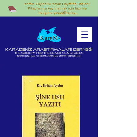
KaraM Yayıncılık Yayın Hayatına Başladı!
Kitaplarınızı yayınlatmak için bizimle
iletişime geçebilirsiniz.