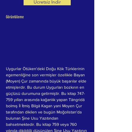
Ücretsiz İndir
Görüntüleme
Uygurlar Ötüken'deki Doğu Kök Türklerinin 
egemenliğine son vermişler özellikle Bayan 
(Moyen) Çur zamanında büyük başarılar elde 
etmişlerdir. Bu durum Uygurları bozkırın en 
güçlüsü durumuna getirmiştir. Bu kitap 747-
759 yılları arasında kağanlık yapan Tängridä 
bolmış İl İtmiş Bilgä Kagan yani Moyen Çur 
tarafından dikilen ve bugün Moğolistan'da 
bulunan Şine Usu Yazıtından 
bahsetmektedir. Bu kitap 759 veya 760 
yılında dikildiği düşünülen Şine Usu Yazıtının 