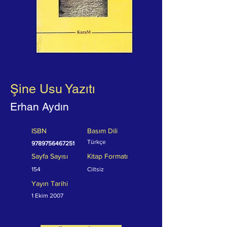
Şine Usu Yazıtı
Erhan Aydın
ISBN
Basım Dili
Türkçe
9789756467251
Sayfa Sayısı
Kitap Formatı
154
Ciltsiz
Yayın Tarihi
1 Ekim 2007