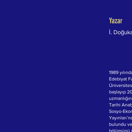
Yazar
İ. Doğuk
1989 yılınd
Edebiyat Fa
Üniversites
başlayıp 20
uzmanlığını
Tarihi Anab
Sosyo-Ekono
Yayınları’n
bulundu ve 
bölümünü ya