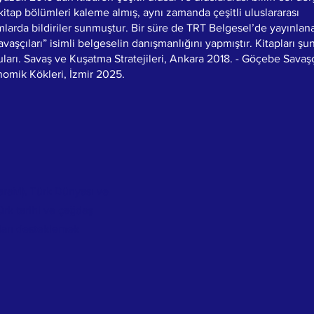
itap bölümleri kaleme almış, aynı zamanda çeşitli uluslararası
arda bildiriler sunmuştur. Bir süre de TRT Belgesel’de yayınlana
aşçıları” isimli belgeselin danışmanlığını yapmıştır. Kitapları şunl
ları. Savaş ve Kuşatma Stratejileri, Ankara 2018. - Göçebe Savaşç
omik Kökleri, İzmir 2025.
araM), Türk Dünyası ve
ürk tarihi ve çağdaş
ları desteklemek