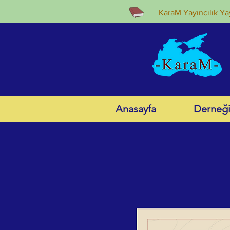
KaraM Yayıncılık Yay
Anasayfa
Derneğ