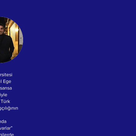
sitesi
ıl Ege
isansa
iyle
 Türk
çılığının
unda
varlar”
gilerde