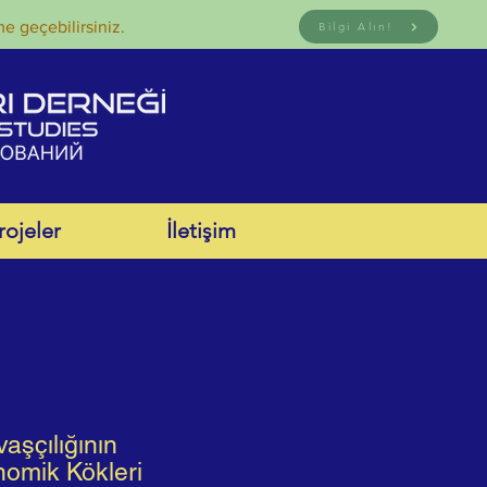
me geçebilirsiniz.
Bilgi Alın!
rojeler
İletişim
şçılığının
omik Kökleri