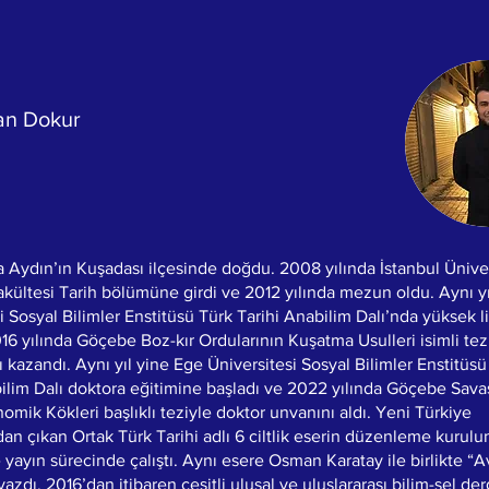
an Dokur
a Aydın’ın Kuşadası ilçesinde doğdu. 2008 yılında İstanbul Üniver
kültesi Tarih bölümüne girdi ve 2012 yılında mezun oldu. Aynı y
i Sosyal Bilimler Enstitüsü Türk Tarihi Anabilim Dalı’nda yüksek l
16 yılında Göçebe Boz-kır Ordularının Kuşatma Usulleri isimli tez
 kazandı. Aynı yıl yine Ege Üniversitesi Sosyal Bilimler Enstitüsü
ilim Dalı doktora eğitimine başladı ve 2022 yılında Göçebe Savaş
mik Kökleri başlıklı teziyle doktor unvanını aldı. Yeni Türkiye
dan çıkan Ortak Türk Tarihi adlı 6 ciltlik eserin düzenleme kurul
yayın sürecinde çalıştı. Aynı esere Osman Karatay ile birlikte “A
zdı. 2016’dan itibaren çeşitli ulusal ve uluslararası bilim-sel der