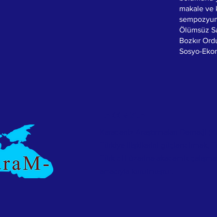
makale ve k
sempozyuml
Ölümsüz Sav
Bozkır Ordu
Sosyo-Ekon
HAKKIMIZDA
Karadeniz Araştırmaları Derneği (K
Türkiye ilişkilerini güçlendirmek, T
Türk dili üzerine akademik çalışma
amacıyla kurulmuştur.