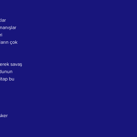
lar 
nanışlar 
i 
ların çok 
erek savaş 
rdunun 
itap bu 
 
sker 