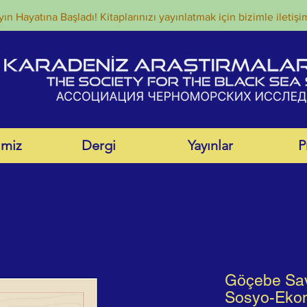
ın Hayatına Başladı! Kitaplarınızı yayınlatmak için bizimle iletişi
imiz
Dergi
Yayınlar
P
Göçebe Sava
Sosyo-Ekon