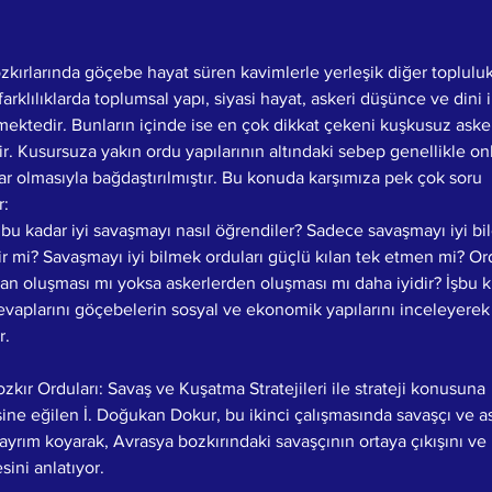
zkırlarında göçebe hayat süren kavimlerle yerleşik diğer topluluk
farklılıklarda toplumsal yapı, siyasi hayat, askeri düşünce ve dini i
mektedir. Bunların içinde ise en çok dikkat çekeni kuşkusuz asker
ir. Kusursuza yakın ordu yapılarının altındaki sebep genellikle on
lar olmasıyla bağdaştırılmıştır. Bu konuda karşımıza pek çok soru 
r:
bu kadar iyi savaşmayı nasıl öğrendiler? Sadece savaşmayı iyi bil
lir mi? Savaşmayı iyi bilmek orduları güçlü kılan tek etmen mi? O
dan oluşması mı yoksa askerlerden oluşması mı daha iyidir? İşbu k
cevaplarını göçebelerin sosyal ve ekonomik yapılarını inceleyerek
r.
Bozkır Orduları: Savaş ve Kuşatma Stratejileri ile strateji konusuna 
ine eğilen İ. Doğukan Dokur, bu ikinci çalışmasında savaşçı ve a
 ayrım koyarak, Avrasya bozkırındaki savaşçının ortaya çıkışını ve 
ini anlatıyor.