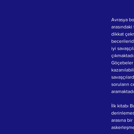
Avrasya bo
arasındaki 
dikkat çek
becerilerid
iyi savaşçı
çıkmaktadı
Göçebeler 
kazanılabi
savaşçılar
soruların 
aramaktadı
İlk kitabı 
derinlemes
arasına bir
askerleşmes