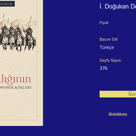
İ. Doğukan D
Fiyat
Basım Dili
Türkçe
Sayfa Sayısı
376
Ücr
Görüntüleme