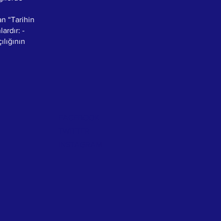
n “Tarihin
ardır: -
ılığının
FACEBOOK
TWITTER
INSTAGRAM