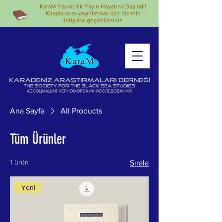
KaraM Yayıncılık Yayın Hayatına Başladı!
Kitaplarınızı yayınlatmak için bizimle
iletişime geçebilirsiniz.
Ana Sayfa
All Products
Tüm Ürünler
1 ürün
Sırala
Yeni