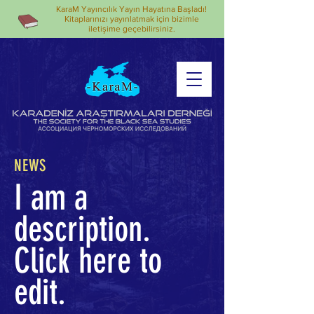
KaraM Yayıncılık Yayın Hayatına Başladı!
Kitaplarınızı yayınlatmak için bizimle
iletişime geçebilirsiniz.
NEWS
I am a
description.
Click here to
edit.